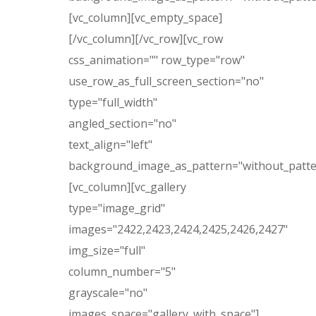
[vc_column][vc_empty_space]
[/vc_column][/vc_row][vc_row
css_animation="" row_type="row"
use_row_as_full_screen_section="no"
type="full_width"
angled_section="no"
text_align="left"
background_image_as_pattern="without_patte
[vc_column][vc_gallery
type="image_grid"
images="2422,2423,2424,2425,2426,2427"
img_size="full"
column_number="5"
grayscale="no"
images_space="gallery_with_space"]