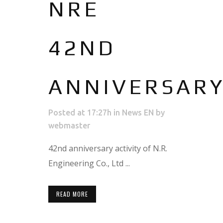
NRE
42ND
ANNIVERSAR
Posted at 17:27h
in
News EN
by
webmaster
42nd anniversary activity of N.R.
Engineering Co., Ltd ...
READ MORE