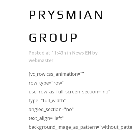
PRYSMIAN
GROUP
Posted at 11:43h
in
News EN
by
webmaster
[vc_row css_animation=""
row_type="row"
use_row_as_full_screen_section="no"
type="full_width"
angled_section="no"
text_align="left"
background_image_as_pattern="without_patte