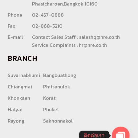
Phasicharoen,Bangkok 10160
Phone
02-457-0888
Fax
02-868-5210
E-mail
Contact Sales Staff :
saleshq@nre.co.th
Service Complaints :
hr@nre.co.th
BRANCH
Suvarnabhumi
Bangbuathong
Chiangmai
Phitsanulok
Khonkaen
Korat
Hatyai
Phuket
Rayong
Sakhonnakol
ติดต่อเรา