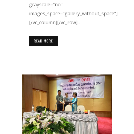
grayscale="no"
images_space="gallery_without_space"]
[/vc_column][/vc_row]...
READ MORE