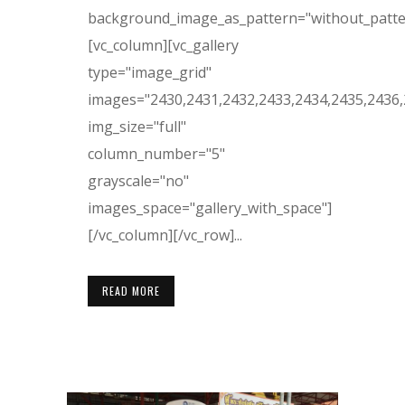
background_image_as_pattern="without_patte
[vc_column][vc_gallery
type="image_grid"
images="2430,2431,2432,2433,2434,2435,2436,
img_size="full"
column_number="5"
grayscale="no"
images_space="gallery_with_space"]
[/vc_column][/vc_row]...
READ MORE