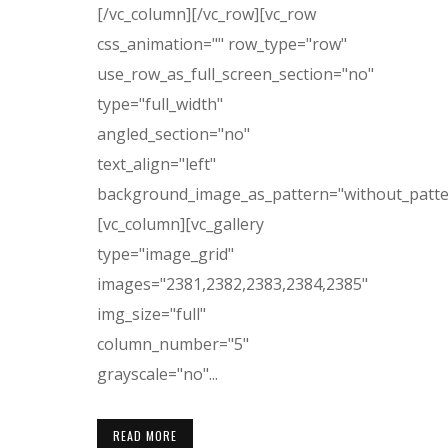
[/vc_column][/vc_row][vc_row
css_animation="" row_type="row"
use_row_as_full_screen_section="no"
type="full_width"
angled_section="no"
text_align="left"
background_image_as_pattern="without_patte
[vc_column][vc_gallery
type="image_grid"
images="2381,2382,2383,2384,2385"
img_size="full"
column_number="5"
grayscale="no"...
READ MORE