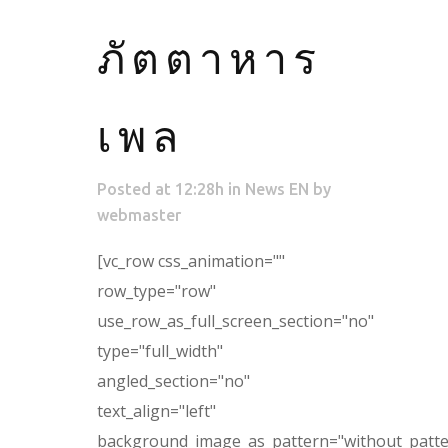
ภัตตาหาร
เพล
Posted at 12:28h
in
News EN
by
webmaster
[vc_row css_animation=""
row_type="row"
use_row_as_full_screen_section="no"
type="full_width"
angled_section="no"
text_align="left"
background_image_as_pattern="without_patte