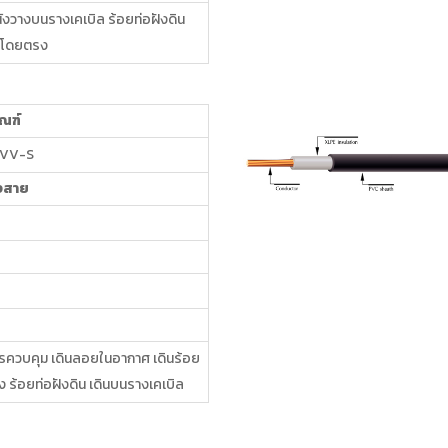
นังวางบนรางเคเบิล ร้อยท่อฝังดิน
ินโดยตรง
ัณฑ์
CVV-S
งสาย
รควบคุม เดินลอยในอากาศ เดินร้อย
ง ร้อยท่อฝังดิน เดินบนรางเคเบิล