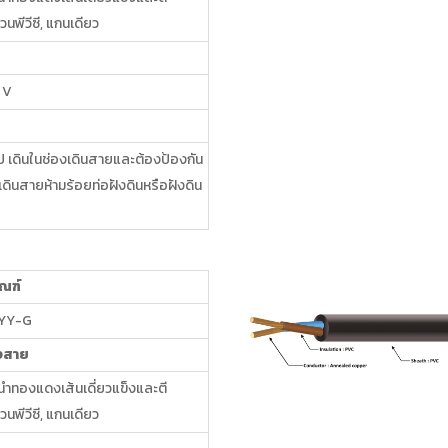
วนพีวีซี, แกนเดียว
 V
วไป เดินในช่องเดินสายและต้องป้องกัน
งเดินสายห้ามร้อยท่อฝังดินหรือฝังดิน
ัณฑ์
NYY-G
งสาย
ำทองแดงเส้นเดี่ยวแข็งและตี
วนพีวีซี, แกนเดียว