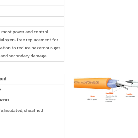
n most power and control
 Halogen-free replacement for
lation to reduce hazardous gas
 and secondary damage
ัณฑ์
H
งสาย
e,Insulated, sheathed