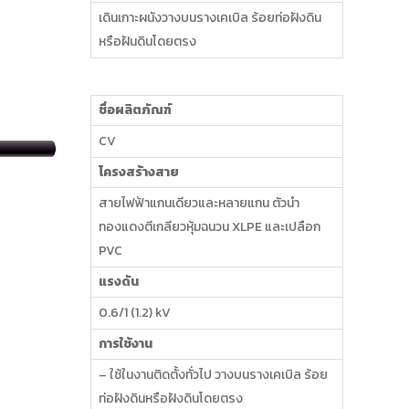
เดินเกาะผนังวางบนรางเคเบิล ร้อยท่อฝังดิน
หรือฝันดินโดยตรง
ชื่อผลิตภัณฑ์
CV
โครงสร้างสาย
สายไฟฟ้าแกนเดียวและหลายแกน ตัวนำ
ทองแดงตีเกลียวหุ้มฉนวน XLPE และเปลือก
PVC
แรงดัน
0.6/1 (1.2) kV
การใช้งาน
– ใช้ในงานติดตั้งทั่วไป วางบนรางเคเบิล ร้อย
ท่อฝังดินหรือฝังดินโดยตรง