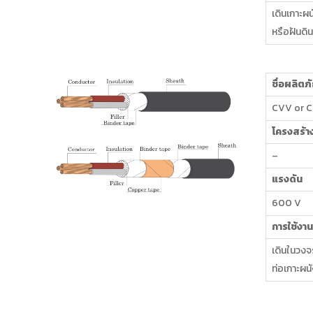
เดินเกาะผ
หรือฝันด
ชื่อผลิตภ
CVV or 
โครงสร้า
–
แรงดัน
600 V
การใช้งาน
เดินในวงจ
ท่อเกาะผนั