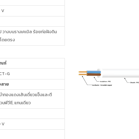
 V
ไป วางบนรางเคเบิล ร้อยท่อฝังดิน
ินโดยตรง
ัณฑ์
VCT-G
งสาย
ำทองแดงเส้นเดี่ยวแข็งและตี
วนพีวีซี, แกนเดียว
 V