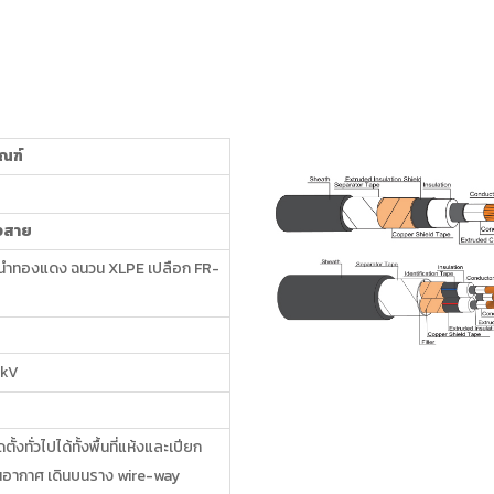
ัณฑ์
งสาย
นำทองแดง ฉนวน XLPE เปลือก FR-
 kV
้งทั่วไปได้ทั้งพื้นที่แห้งและเปียก
นอากาศ เดินบนราง wire-way